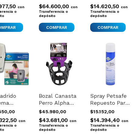
0 Cancat
Cancat X100 -
Cancat X20
977,50
$64.600,00
$14.620,50
con
con
con
Blanco
Blanco
erencia o
Transferencia o
Transferencia o
ito
depósito
depósito
ladrido
Bozal Canasta
Spray Petsafe
ema
Perro Alpha
Repuesto Para
asonico
Zeus Nº6
Collar
550,00
$45.980,00
$15.152,00
strador
Calidad
Antiladrido
322,50
$43.681,00
$14.394,40
con
con
con
afe Interior
Comodo
Perros
erencia o
Transferencia o
Transferencia o
ito
Importado
depósito
depósito