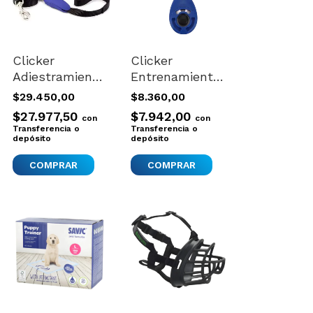
Clicker
Clicker
Adiestramiento
Entrenamiento
Importado
Canino Lazy
$29.450,00
$8.360,00
Petsafe Clik-r
Dog Azul
$27.977,50
$7.942,00
con
con
Clip Azul
Plástico Con
Transferencia o
Transferencia o
depósito
Pulsera
depósito