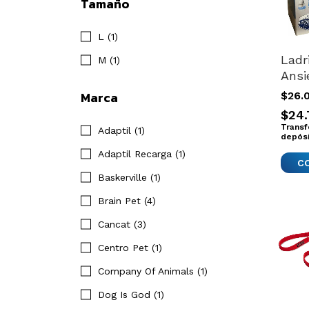
Tamaño
L (1)
Ladr
M (1)
Ansi
Mied
Marca
$26.
Fer
$24.
Refi
Transf
Adaptil (1)
New
depós
Adaptil Recarga (1)
Baskerville (1)
Brain Pet (4)
Cancat (3)
Centro Pet (1)
Company Of Animals (1)
Dog Is God (1)