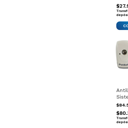
60x4
$27.
X50
Transf
depós
Anti
Sist
Ultr
$84.
Adie
$80.
Pets
Transf
Gris
depós