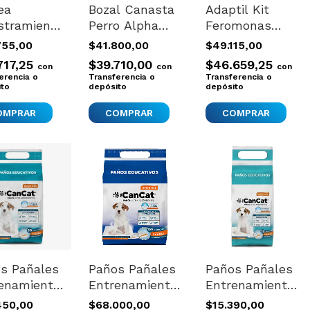
ea
Bozal Canasta
Adaptil Kit
stramiento
Perro Alpha
Feromonas
iencia
Zeus Nº5
Para Perros
755,00
$41.800,00
$49.115,00
os Halti
Calidad
Ansiedad
717,25
$39.710,00
$46.659,25
con
con
con
ning Large
Comodo
Miedos
erencia o
Transferencia o
Transferencia o
ito
Importado
depósito
Soledad
depósito
s Pañales
Paños Pañales
Paños Pañales
enamiento
Entrenamiento
Entrenamiento
o Adhesivo
Perros 60x40
Perros 60x40
450,00
$68.000,00
$15.390,00