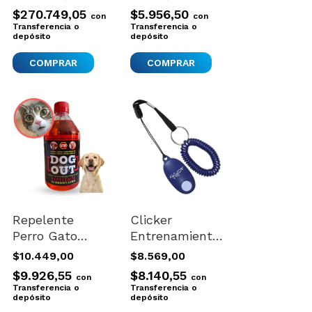
Grande Savic
$270.749,05
$5.956,50
con
con
Dog Park 1
Transferencia o
Transferencia o
depósito
depósito
COMPRAR
Repelente
Clicker
Perro Gato
Entrenamiento
Liquido
Suave
$10.449,00
$8.569,00
Concentrado
Economico
$9.926,55
$8.140,55
con
con
Extrafuerte
Perros Trucos
Transferencia o
Transferencia o
Dog Out
depósito
Trixie
depósito