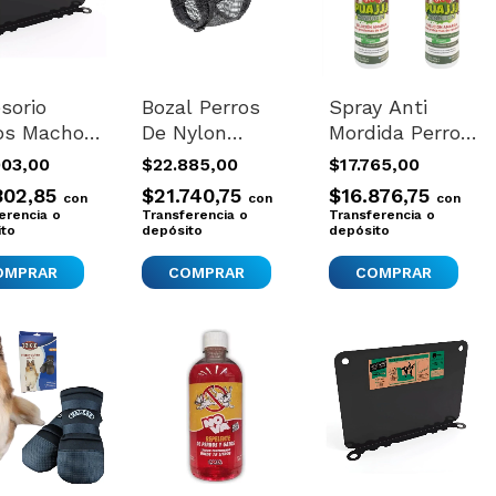
sorio
Bozal Perros
Spray Anti
os Macho
De Nylon
Mordida Perros
eja
Importado
Protege
003,00
$22.885,00
$17.765,00
enamiento
Ferplast Talle
Muebles
302,85
$21.740,75
$16.876,75
con
con
con
oo Eco
M
Objetos X2
erencia o
Transferencia o
Transferencia o
ito
depósito
Transparente
depósito