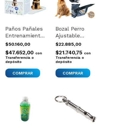
Paños Pañales
Bozal Perro
Entrenamiento
Ajustable
Perro 90x60
Comodo Talle
$50.160,00
$22.885,00
Puppy Trainer
Xl
$47.652,00
$21.740,75
con
con
Xl X30
Transferencia o
Transferencia o
depósito
depósito