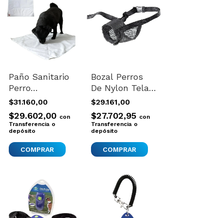
Paño Sanitario
Bozal Perros
Perro
De Nylon Tela
Reutilizable
Importado
$31.160,00
$29.161,00
Bicapa
Ferplast Talle
$29.602,00
$27.702,95
con
con
Entrenamiento
Xxl Negro
Transferencia o
Transferencia o
50x60 Blanco
depósito
depósito