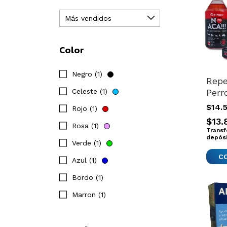
Color
Negro (1)
Repe
Perr
Celeste (1)
Cach
$14.
Rojo (1)
Conc
$13.
Rosa (1)
Orin
Transf
depós
Verde (1)
Azul (1)
Bordo (1)
Marron (1)