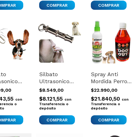
ato
Silbato
Spray Anti
asonico
Ultrasonico
Mordida Perros
ker
Clicker Trixie
Protege
09,00
$8.549,00
$22.990,00
rtado
Para Adiestrar
Muebles
43,55
$8.121,55
$21.840,50
con
con
con
stre Perro
Perros
Objetos
erencia o
Transferencia o
Transferencia o
al
ito
depósito
depósito