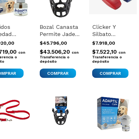
idos
Bozal Canasta
Clicker Y
edad
Permite Jadear
Silbato
os Perros
Beber Perros
Importado
020,00
$45.796,00
$7.918,00
omonas
Zeus Alpha T 6
Adiestre Perro
719,00
$43.506,20
$7.522,10
con
con
con
l Adaptil
Xxl Negro
Entrenamiento
erencia o
Transferencia o
Transferencia o
ito
Grande
depósito
Azul
depósito