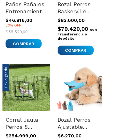
Paños Pañales
Bozal Perros
Entrenamiento
Baskerville
Perro 60x45
Importado
$46.816,00
$83.600,00
Puppy Trainer
Talle 6
20% OFF
$79.420,00
con
X100 Azul
Comodo
$58.520,00
Transferencia o
Seguro Color
depósito
Variado
Envío gratis
Corral Jaula
Bozal Perros
Perros 8
Ajustable
Paneles
Silicona Pato
$284.999,00
$6.270,00