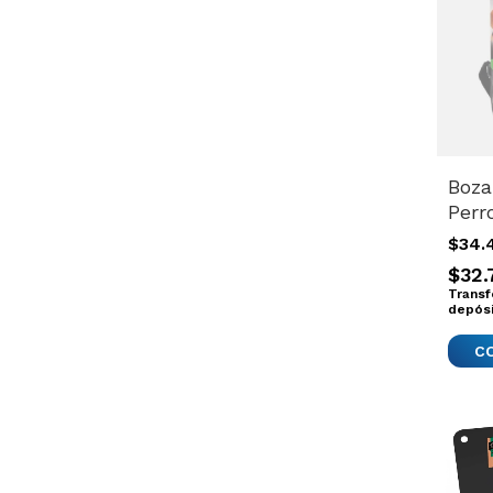
Boza
Perr
Zeus
$34.
Cali
$32.
Com
Transf
Impo
depós