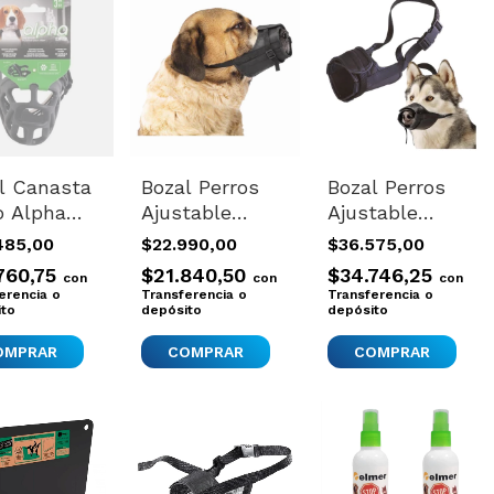
l Canasta
Bozal Perros
Bozal Perros
o Alpha
Ajustable
Ajustable
 Nº3
Seguro
Comodo Suave
485,00
$22.990,00
$36.575,00
dad
Comodo
Importado
760,75
$21.840,50
$34.746,25
con
con
con
odo
Ferplast Large
Large Nuevo
erencia o
Transferencia o
Transferencia o
rtado
ito
Nuevo
depósito
depósito