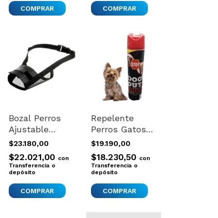
COMPRAR
Bozal Perros
Repelente
Ajustable
Perros Gatos
Seguro
Aerosol
$23.180,00
$19.190,00
Comodo Nylon
Efectivo
$22.021,00
$18.230,50
con
con
Flamingo Large
Interiores Dog
Transferencia o
Transferencia o
Negro Mediano
depósito
Out
depósito