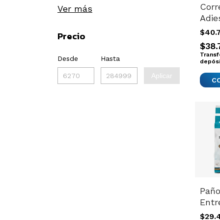
Corr
Ver más
Adie
Obed
$40.
Precio
Perr
$38.
Trai
Transf
Desde
Hasta
Rojo
depós
Aplicar
Paño
Entr
Perr
$29.