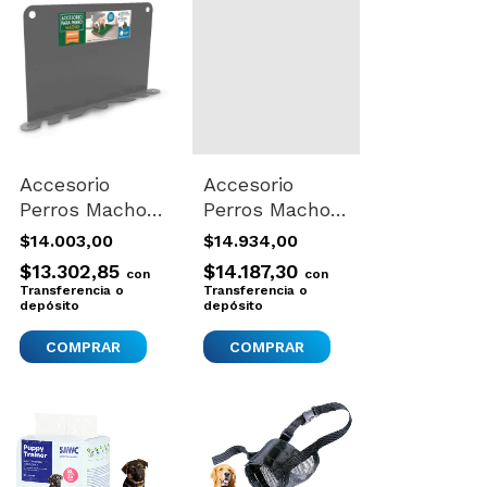
Accesorio
Accesorio
Perros Macho
Perros Macho
Bandeja
Bandeja
$14.003,00
$14.934,00
Cesped
Cesped
$13.302,85
$14.187,30
con
con
Entrenamiento
Entrenamiento
Transferencia o
Transferencia o
Peepoo Negro
depósito
Peepoo Negro
depósito