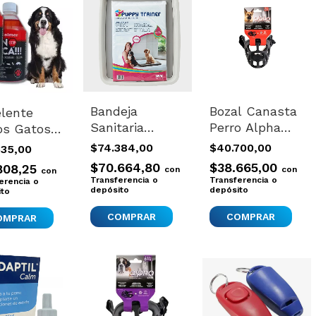
Bandeja
Bozal Canasta
lente
Sanitaria
Perro Alpha
os Gatos
Pañales Paños
Zeus Nº4
orros
$74.384,00
$40.700,00
535,00
Perros Puppy
Calidad
entrado
$70.664,80
$38.665,00
808,25
con
con
con
Trainer Large
Comodo
e 500ml
Transferencia o
Transferencia o
erencia o
depósito
Importado
depósito
ito