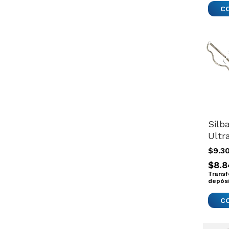
Silb
Ultr
Clic
$9.3
Impo
$8.8
Adie
Transf
Anim
depós