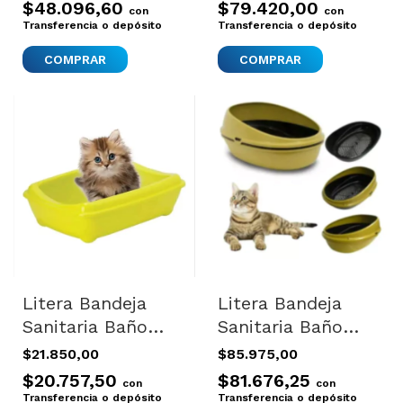
Romeo Eco
Jumbo Nm
$48.096,60
$79.420,00
con
con
Transferencia o depósito
Transferencia o depósito
COMPRAR
COMPRAR
Litera Bandeja
Litera Bandeja
Sanitaria Baño
Sanitaria Baño
Gatos Piedritas
Autolimpiante
$21.850,00
$85.975,00
Calidad Medium
Gatos Pinup Luxo
$20.757,50
$81.676,25
con
con
Color Verde Lima
Color Verde Oliva
Transferencia o depósito
Transferencia o depósito