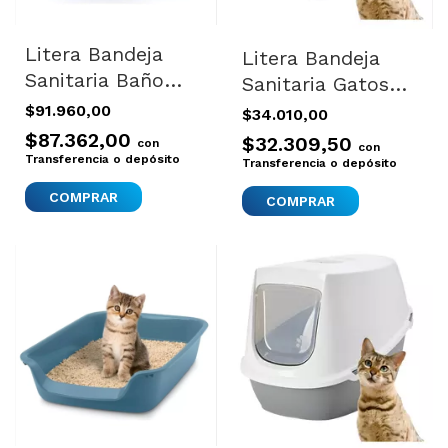
Litera Bandeja
Litera Bandeja
Sanitaria Baño
Sanitaria Gatos
Autolimpiante
Filtro Olores
$91.960,00
$34.010,00
Gatos Gatitos
Robin Mediana
$87.362,00
$32.309,50
con
con
Transferencia o depósito
Transferencia o depósito