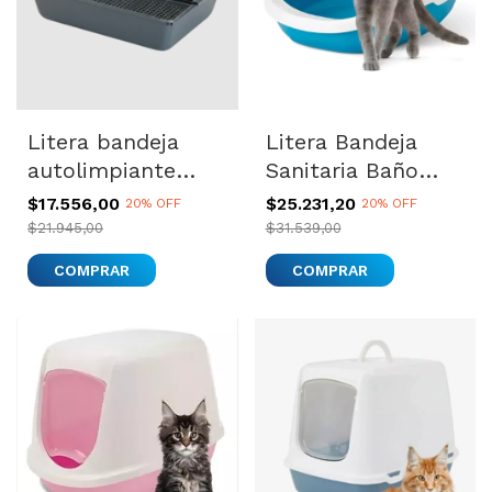
Litera bandeja
Litera Bandeja
autolimpiante
Sanitaria Baño
sanitaria baño
Para Gatos Gizmo
$17.556,00
$25.231,20
20% OFF
20% OFF
Savic Litter
Large
$21.945,00
$31.539,00