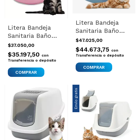
Litera Bandeja
Litera Bandeja
Sanitaria Baño
Sanitaria Baño
Gatos Oscar Filtro
$47.025,00
Gatitos Gatos
$37.050,00
Olores
$44.673,75
Duchesse
con
$35.197,50
con
Transferencia o depósito
Transferencia o depósito
COMPRAR
COMPRAR
Envío gratis