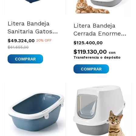
Litera Bandeja
Litera Bandeja
Sanitaria Gatos
Cerrada Enorme
Filtro Moderna
Para Gatos
$49.324,00
20% OFF
$125.400,00
Flip Cat Large
$61.655,00
Grandes Filtra
$119.130,00
con
Olor
Transferencia o depósito
COMPRAR