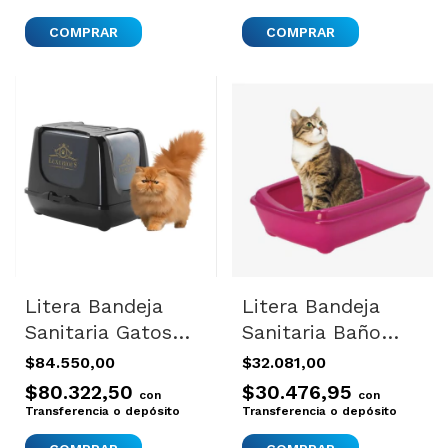
Litera Bandeja
Litera Bandeja
Sanitaria Gatos
Sanitaria Baño
Filtro Olor Lujo
Gatos Piedritas
$84.550,00
$32.081,00
Trendy Jumbo
Arist Jumbo Color
$80.322,50
$30.476,95
con
con
Negro
Rosa
Transferencia o depósito
Transferencia o depósito