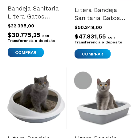
Bandeja Sanitaria
Litera Bandeja
Litera Gatos
Sanitaria Gatos
Perros Savic Toilet
Filtro Olores
$32.395,00
$50.349,00
Grande
Robin Jumbo
$30.775,25
$47.831,55
con
con
Transferencia o depósito
Transferencia o depósito