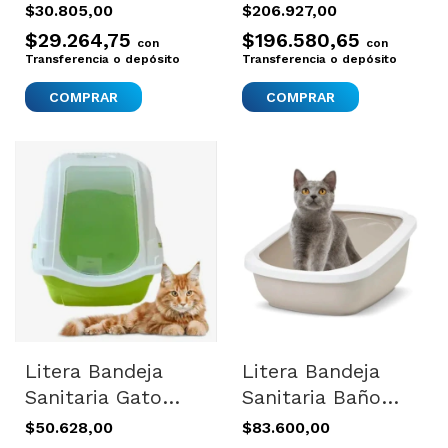
Marco Gatos
Cucha Rascador 3
$30.805,00
$206.927,00
Piedritas Large
En 1 Blanco
$29.264,75
$196.580,65
con
con
New
Transferencia o depósito
Transferencia o depósito
COMPRAR
Litera Bandeja
Litera Bandeja
Sanitaria Gato
Sanitaria Baño
Piedras Filtro Olor
Gatos Aseo
$50.628,00
$83.600,00