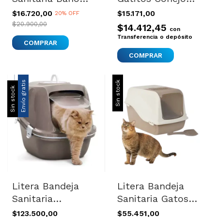
Para Gatos Gizmo
Bandeja Sanitaria
$16.720,00
$15.171,00
20% OFF
Medium Azul
Mediana
$20.900,00
$14.412,45
con
Transferencia o depósito
COMPRAR
Envío gratis
Sin stock
Sin stock
Litera Bandeja
Litera Bandeja
Sanitaria
Sanitaria Gatos
Autolimpiante
Piedritas Filtro
$123.500,00
$55.451,00