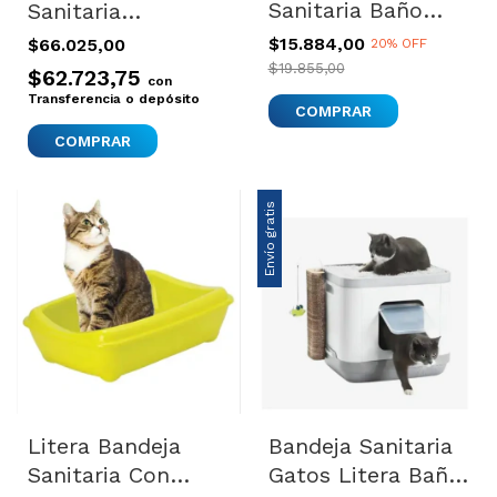
Sanitaria Baño
Sanitaria
Gatos Piedritas
Autolimpiante
$15.884,00
$66.025,00
20% OFF
Minou
Gatos Olores
$19.855,00
$62.723,75
con
Pretty Color
Transferencia o depósito
COMPRAR
Variado
Envío gratis
Litera Bandeja
Bandeja Sanitaria
Sanitaria Con
Gatos Litera Baño