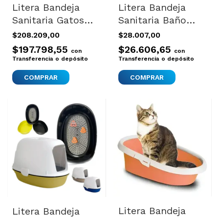
Litera Bandeja
Litera Bandeja
Sanitaria Gatos
Sanitaria Baño
Filtro Cama
Gatos Pinup
$208.209,00
$28.007,00
Rascador
$197.798,55
$26.606,65
con
con
Juguetes Blanco
Transferencia o depósito
Transferencia o depósito
COMPRAR
Litera Bandeja
Litera Bandeja