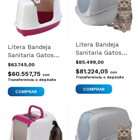
Litera Bandeja
Litera Bandeja
Sanitaria Gatos
Sanitaria Gatos
Filtro Moderna
$85.499,00
Filtro Moderna
$63.745,00
Mega Smart Gris
$81.224,05
Flip Corner
con
$60.557,75
con
Transferencia o depósito
Transferencia o depósito
COMPRAR