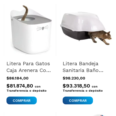
Litera Para Gatos
Litera Bandeja
Caja Arenera Con
Sanitaria Baño
Entrada Superior
Para Gatos Para
$86.184,00
$98.230,00
Catit Pixi Box
Exterior
$81.874,80
$93.318,50
con
con
Transferencia o depósito
Transferencia o depósito
COMPRAR