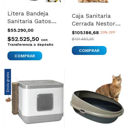
Litera Bandeja
Caja Sanitaria
Sanitaria Gatos
Cerrada Nestor
Baño Filtro Olores
$55.290,00
Giant Savic Para
$105.186,68
20% OFF
Nestor
Gatos Grandes
$52.525,50
$131.483,35
con
Transferencia o depósito
Con Filtro Gris
Envío gratis