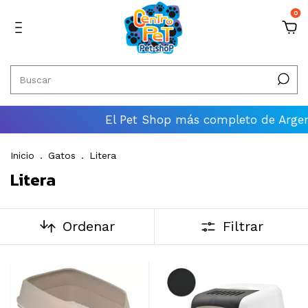
0
El Pet Shop más completo de Argentina
Inicio
.
Gatos
.
Litera
Litera
Ordenar
Filtrar