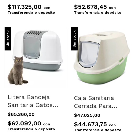
Gatos Reina Savic
Olor Ariel Color
$117.325,00
$52.678,45
con
con
Beige
Transferencia o depósito
Transferencia o depósito
Sin stock
Sin stock
Litera Bandeja
Caja Sanitaria
Sanitaria Gatos
Cerrada Para
Filtro Olores
Gatos Savic
$65.360,00
$47.025,00
Corner
Manon Con Filtro
$62.092,00
$44.673,75
con
con
Verde Beige
Transferencia o depósito
Transferencia o depósito