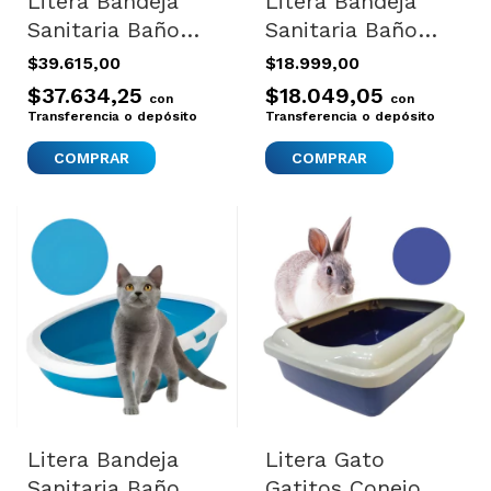
Litera Bandeja
Litera Bandeja
Sanitaria Baño
Sanitaria Baño
Gatos Figaro
Para Gatos Iriz 42
$39.615,00
$18.999,00
Importada Gatitos
A Color Gris
$37.634,25
$18.049,05
con
con
Transferencia o depósito
Transferencia o depósito
Litera Bandeja
Litera Gato
Sanitaria Baño
Gatitos Conejo