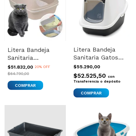
Litera Bandeja
Litera Bandeja
Sanitaria Gatos
Sanitaria
Filtro Olores
Autolimpiante
$55.290,00
$51.832,00
20% OFF
Nestor
Gatos Moderna
$64.790,00
$52.525,50
con
Large
Transferencia o depósito
COMPRAR
COMPRAR