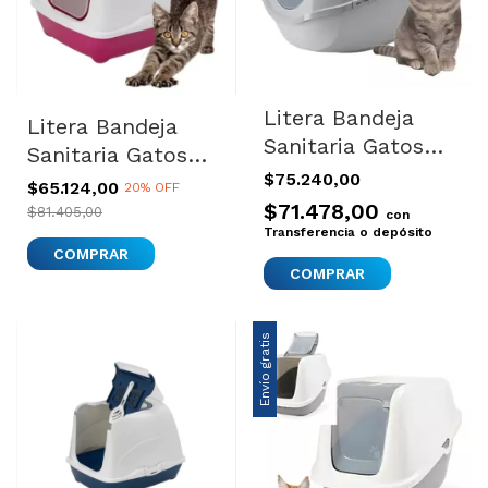
Litera Bandeja
Litera Bandeja
Sanitaria Gatos
Sanitaria Gatos
Filtro Moderna
$75.240,00
Filtro Moderna
$65.124,00
20% OFF
Mega Smart Gris
$71.478,00
Flip Cat Jumbo
$81.405,00
con
Transferencia o depósito
COMPRAR
Envío gratis