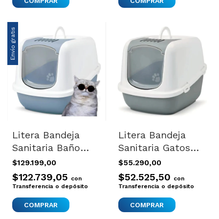
Envío gratis
Litera Bandeja
Litera Bandeja
Sanitaria Baño
Sanitaria Gatos
Gatos Nestor
Filtro Olores
$129.199,00
$55.290,00
Jumbo Nm Color
Nestor Celeste
$122.739,05
$52.525,50
con
con
Azul Piedra
Color Variado
Transferencia o depósito
Transferencia o depósito