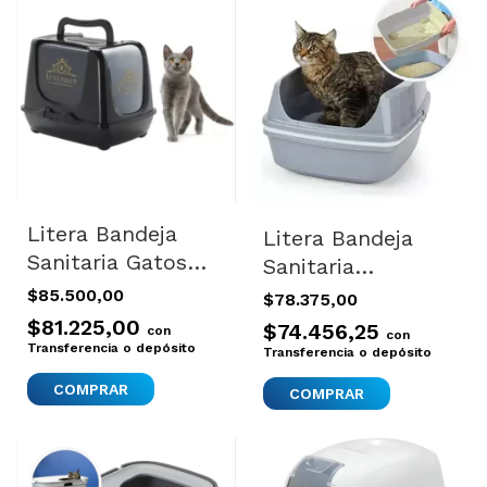
Litera Bandeja
Litera Bandeja
Sanitaria Gatos
Sanitaria
Filtro Olores
Autolimpiante
$85.500,00
$78.375,00
Trendy Moderna
Gatos Moderna
$81.225,00
$74.456,25
con
con
Jumbo
Transferencia o depósito
Transferencia o depósito
COMPRAR
COMPRAR